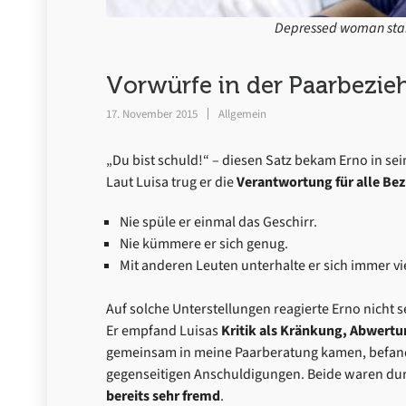
Depressed woman stari
Vorwürfe in der Paarbez
17. November 2015
Allgemein
„Du bist schuld!“ – diesen Satz bekam Erno in se
Laut Luisa trug er die
Verantwortung für alle B
Nie spüle er einmal das Geschirr.
Nie kümmere er sich genug.
Mit anderen Leuten unterhalte er sich immer vi
Auf solche Unterstellungen reagierte Erno nicht s
Er empfand Luisas
Kritik als Kränkung, Abwert
gemeinsam in meine Paarberatung kamen, befande
gegenseitigen Anschuldigungen. Beide waren dur
bereits sehr fremd
.