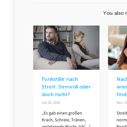
You also 
Funkstille nach
Nac
Streit: Sinnvoll oder
wie
doch nicht?
fin
Juli 20, 2018
Nov. 1
„Es gab einen großen
Strei
Krach, Schreie, Tränen,
norma
verletzende Worte. Ich[...]
Paar