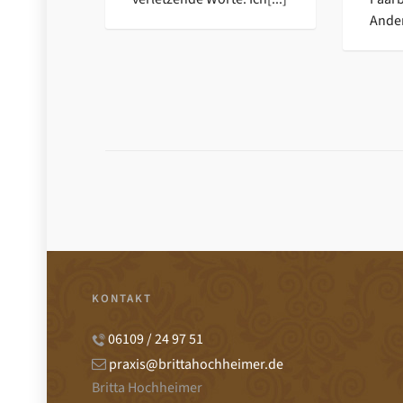
Ander
KONTAKT
06109 / 24 97 51
praxis@brittahochheimer.de
Britta Hochheimer