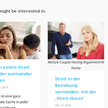
might be interested in
Mature Couple Having Arguement At
h einem Streit
Home
der zueinander
Streit in der
den
Beziehung
5, 2019
vermeiden: mit der
t ist eine ganz
„Streit-Skizze“
le Sache in jeder
Okt. 27, 2015
beziehung.