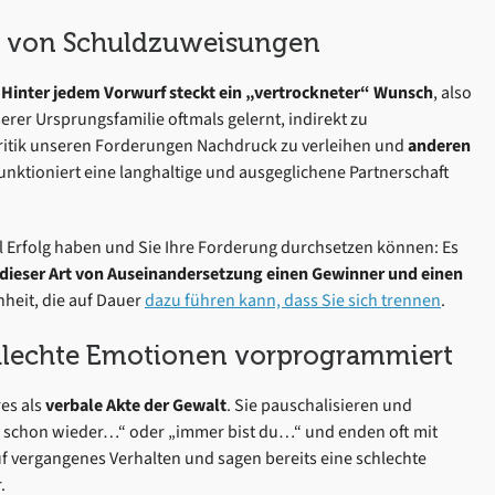
ade von Schuldzuweisungen
:
Hinter jedem Vorwurf steckt ein „vertrockneter“ Wunsch
, also
serer Ursprungsfamilie oftmals gelernt, indirekt zu
Kritik unseren Forderungen Nachdruck zu verleihen und
anderen
unktioniert eine langhaltige und ausgeglichene Partnerschaft
l Erfolg haben und Sie Ihre Forderung durchsetzen können: Es
 dieser Art von Auseinandersetzung einen Gewinner und einen
nheit, die auf Dauer
dazu führen kann, dass Sie sich trennen
.
chlechte Emotionen vorprogrammiert
es als
verbale Akte der Gewalt
. Sie pauschalisieren und
du schon wieder…“ oder „immer bist du…“ und enden oft mit
f vergangenes Verhalten und sagen bereits eine schlechte
.