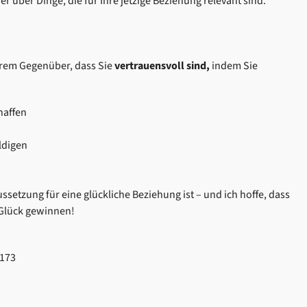
r über Dinge, die für Ihre jetzige Beziehung relevant sind.
Ihrem Gegenüber, dass Sie
vertrauensvoll sind,
indem Sie
haffen
ldigen
ssetzung für eine glückliche Beziehung ist – und ich hoffe, dass
 Glück gewinnen!
4173