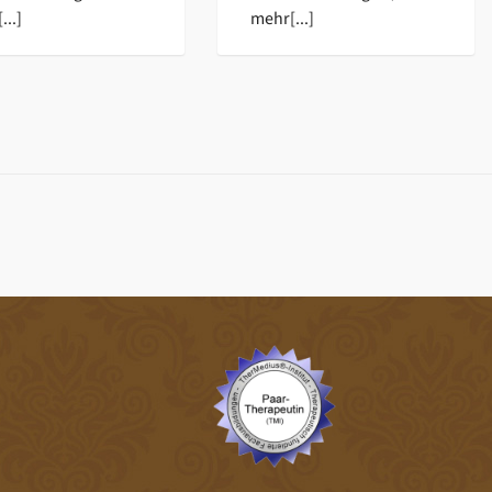
...]
mehr[...]