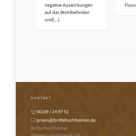
negative Auswirkungen
Fluss[
auf das Wohlbefinden
und[...]
KONTAKT
06109 / 24 97 51
praxis@brittahochheimer.de
Britta Hochheimer
Vilbeler Landstrasse 255