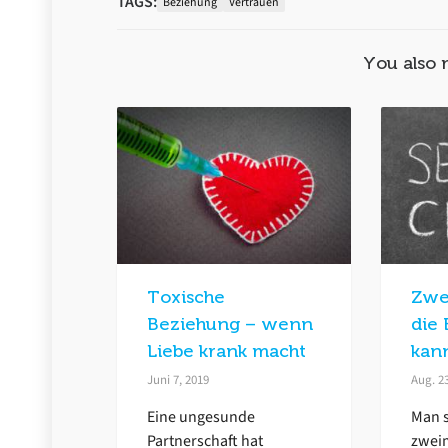
TAGS:
Beziehung
Vertrauen
You also 
Toxische
Zwe
Beziehung – wenn
die
Liebe krank macht
kan
Juni 7, 2019
Aug. 2
Eine ungesunde
Man s
Partnerschaft hat
zweim