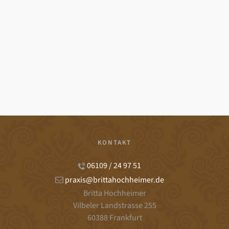
KONTAKT
06109 / 24 97 51
praxis@brittahochheimer.de
Britta Hochheimer
Vilbeler Landstrasse 255
60388 Frankfurt